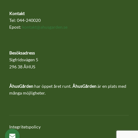
Kontakt
Tel: 044-240020
Epost:
kontakt@ahusgarden.se
Besöksadress
Sigfridsvägen 5
296 38 ÅHUS
ÅhusGården
har öppet året runt.
ÅhusGården
är en plats med
många möjligheter.
Integritetspolicy